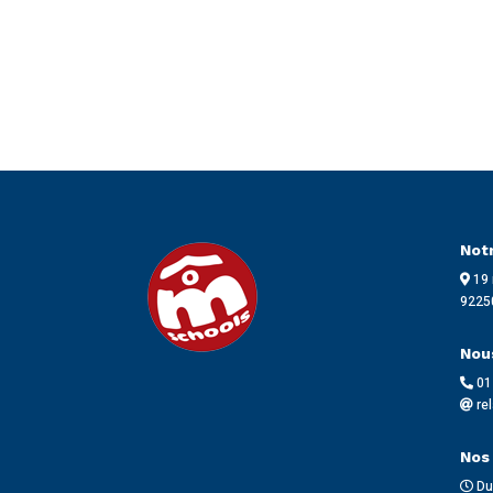
Notr
19 
9225
Nou
01
re
Nos 
Du 